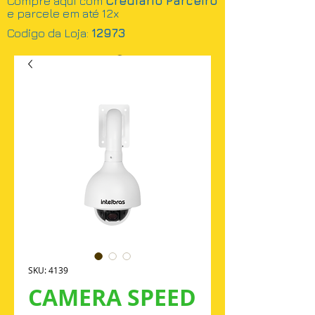
Compre aqui com
Crediário Parceiro
e parcele em até 12x
Codigo da Loja:
12973
Busca
SKU: 4139
CAMERA SPEED