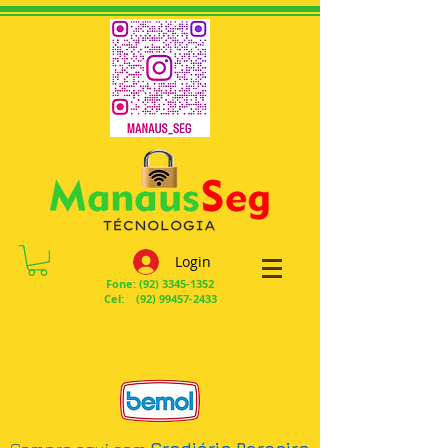
Login
Fone:
(92) 3345-1352
Cel: (92) 99457-2433