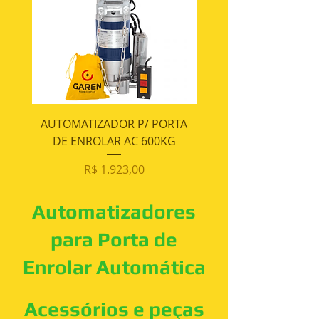
AUTOMATIZADOR P/ PORTA
AUTOMATIZADOR P/ 
DE ENROLAR AC 600KG
DE ENROLAR AC 5
Preço
R$ 1.923,00
Automatizadores
para Porta de
Enrolar Automática
Acessórios e peças