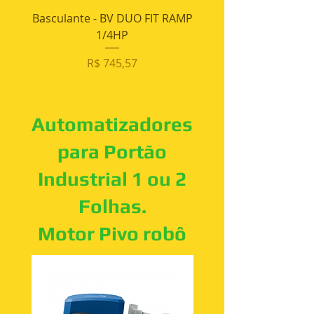
Basculante - BV DUO FIT RAMP
Basculante - BV DUO
1/4HP
Preço
R$ 745,57
Automatizadores
para Portão
Industrial 1 ou 2
Folhas.
Motor Pivo robô