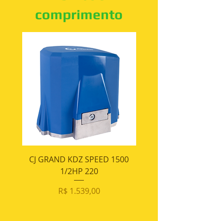
comprimento
CJ GRAND KDZ SPEED 1500
Motor - GRAND KDZ 1
1/2HP 220
Preço
R$ 1.539,00