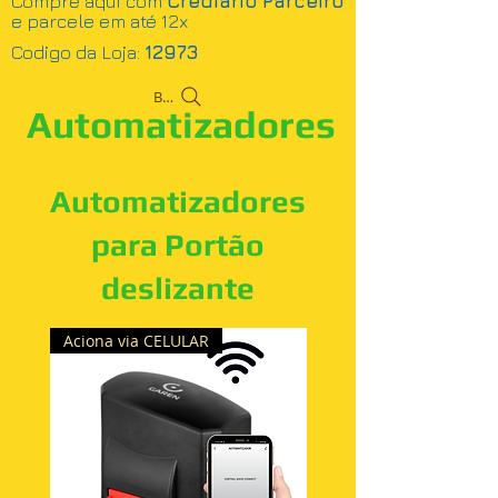
Compre aqui com
Crediário Parceiro
e parcele em até 12x
Codigo da Loja:
12973
Busca
Automatizadores
Automatizadores
para Portão
deslizante
Aciona via CELULAR