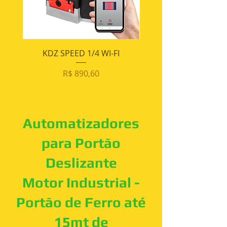
KDZ SPEED 1/4 WI-FI
MOTOR KDZ SPEED 1/
Preço
R$ 890,60
Automatizadores
para Portão
Deslizante
Motor Industrial -
Portão de Ferro até
15mt de