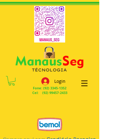
Login
Fone:
(92) 3345-1352
Cel: (92) 99457-2433