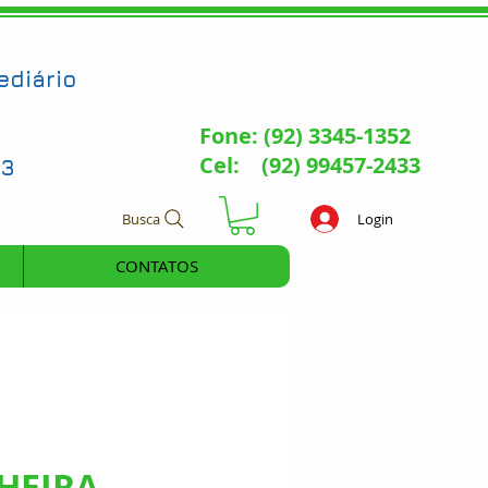
ediário
Fone: (92) 3345-1352
Cel: (92) 99457-2433
73
Busca
Login
CONTATOS
HEIRA