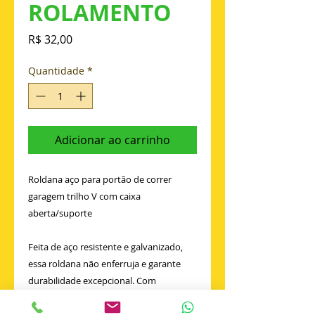
ROLAMENTO
Preço
R$ 32,00
Quantidade
*
Adicionar ao carrinho
Roldana aço para portão de correr
garagem trilho V com caixa
aberta/suporte
Feita de aço resistente e galvanizado,
essa roldana não enferruja e garante
durabilidade excepcional. Com
rolamento interno de alta performance
e blindagem dupla, seu deslizamento