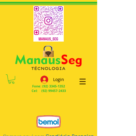
Login
Fone:
(92) 3345-1352
Cel: (92) 99457-2433