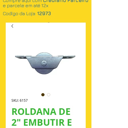
Compre aqui com
Crediário Parceiro
e parcele em até 12x
Codigo da Loja:
12973
Busca
SKU: 6157
ROLDANA DE
2" EMBUTIR E