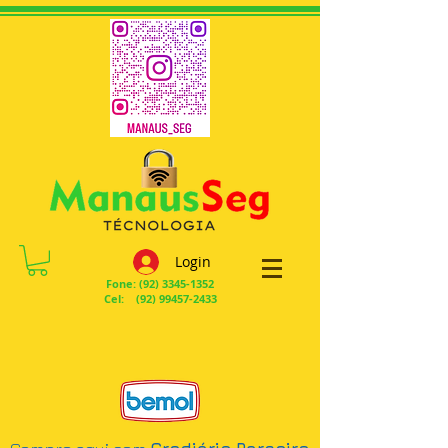
Login
Fone:
(92) 3345-1352
Cel: (92) 99457-2433