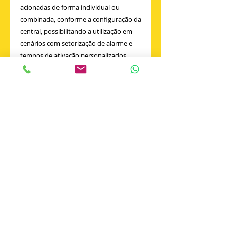
acionadas de forma individual ou
combinada, conforme a configuração da
central, possibilitando a utilização em
cenários com setorização de alarme e
tempos de ativação personalizados,
proporcionado alta flexibilidade na
sinalização de alarmes e controle da
evacuação de ambientes.
» Sem restrição à inversão de polaridade
» Alerta visual
» Proteção UV
» Design moderno
» Indicado para ambientes internos
ESPECIFICAÇÕES
Tensão de operação e alimentação
24V: 20 a 30 Vdc
Corrente em alarme e alimentação